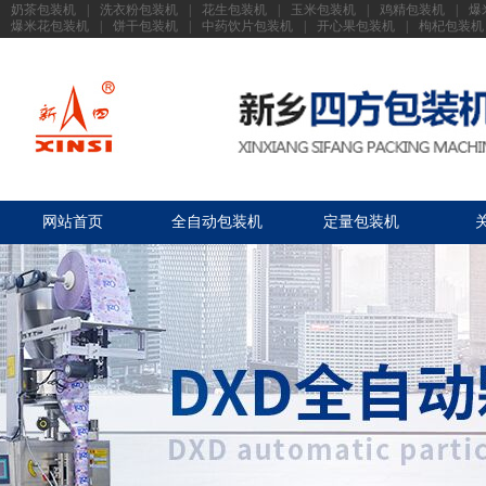
奶茶包装机
|
洗衣粉包装机
|
花生包装机
|
玉米包装机
|
鸡精包装机
|
爆
爆米花包装机
|
饼干包装机
|
中药饮片包装机
|
开心果包装机
|
枸杞包装机
网站首页
全自动包装机
定量包装机